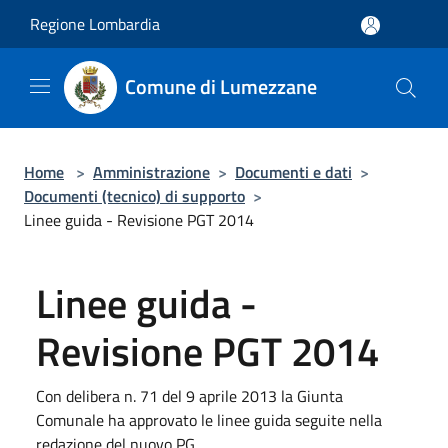
Salta al contenuto principale
Regione Lombardia
Comune di Lumezzane
Home
>
Amministrazione
>
Documenti e dati
>
Documenti (tecnico) di supporto
>
Linee guida - Revisione PGT 2014
Linee guida -
Revisione PGT 2014
Con delibera n. 71 del 9 aprile 2013 la Giunta
Comunale ha approvato le linee guida seguite nella
redazione del nuovo PG.