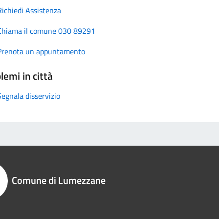
Richiedi Assistenza
Chiama il comune 030 89291
Prenota un appuntamento
lemi in città
Segnala disservizio
Comune di Lumezzane