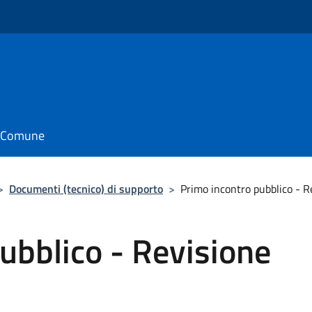
il Comune
>
Documenti (tecnico) di supporto
>
Primo incontro pubblico - 
ubblico - Revisione