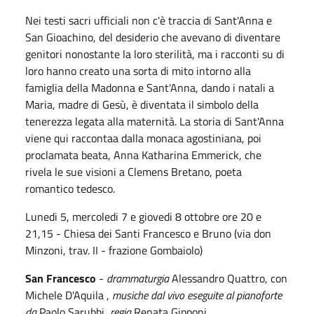
Nei testi sacri ufficiali non c'è traccia di Sant'Anna e
San Gioachino, del desiderio che avevano di diventare
genitori nonostante la loro sterilità, ma i racconti su di
loro hanno creato una sorta di mito intorno alla
famiglia della Madonna e Sant'Anna, dando i natali a
Maria, madre di Gesù, è diventata il simbolo della
tenerezza legata alla maternità. La storia di Sant'Anna
viene qui raccontaa dalla monaca agostiniana, poi
proclamata beata, Anna Katharina Emmerick, che
rivela le sue visioni a Clemens Bretano, poeta
romantico tedesco.
Lunedi 5, mercoledi 7 e giovedi 8 ottobre ore 20 e
21,15 - Chiesa dei Santi Francesco e Bruno (via don
Minzoni, trav. II - frazione Gombaiolo)
San Francesco
-
drammaturgia
Alessandro Quattro, con
Michele D'Aquila ,
musiche dal vivo eseguite al pianoforte
da
Paolo Sarubbi,
regia
Renata Gipponi