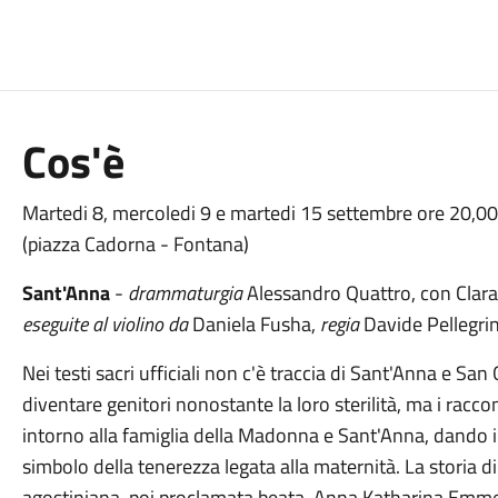
Cos'è
Martedi 8, mercoledi 9 e martedi 15 settembre ore 20,00
(piazza Cadorna - Fontana)
Sant'Anna
-
drammaturgia
Alessandro Quattro, con Clara
eseguite al violino da
Daniela Fusha,
regia
Davide Pellegri
Nei testi sacri ufficiali non c'è traccia di Sant'Anna e Sa
diventare genitori nonostante la loro sterilità, ma i racco
intorno alla famiglia della Madonna e Sant'Anna, dando i 
simbolo della tenerezza legata alla maternità. La storia 
agostiniana, poi proclamata beata, Anna Katharina Emmeri