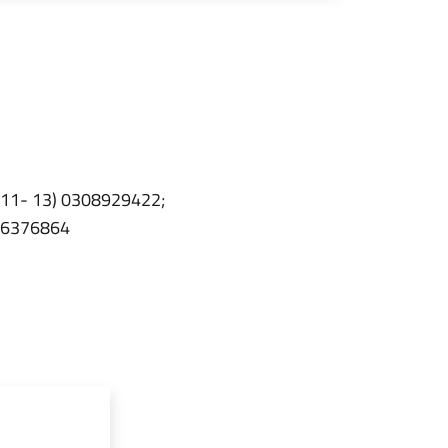
e 11- 13) 0308929422;
386376864