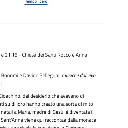
Tempo libero
 e 21,15 - Chiesa dei Santi Rocco e Anna
 Bonomi e Davide Pellegrini,
musiche dal vivo
ni
n Gioachino, del desiderio che avevano di
nti su di loro hanno creato una sorta di mito
natali a Maria, madre di Gesù, è diventata il
di Sant'Anna viene qui raccontaa dalla monaca
ck, che rivela le sue visioni a Clemens