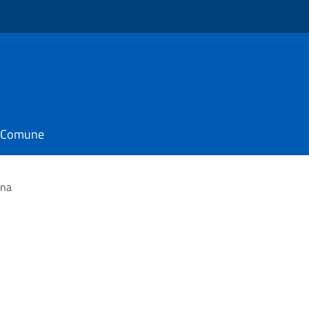
il Comune
nna