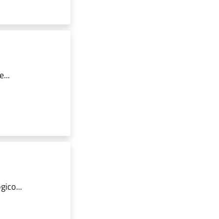
...
ico...