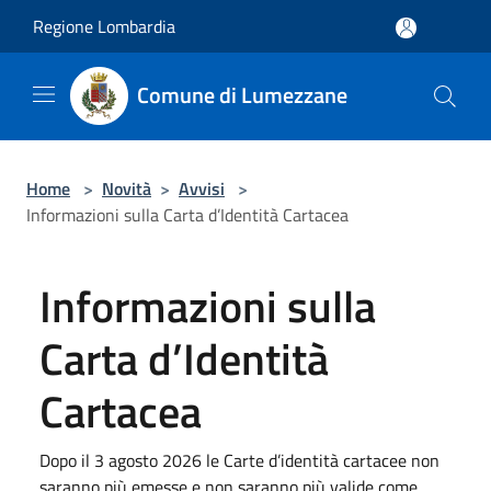
Salta al contenuto principale
Regione Lombardia
Comune di Lumezzane
Home
>
Novità
>
Avvisi
>
Informazioni sulla Carta d’Identità Cartacea
Informazioni sulla
Carta d’Identità
Cartacea
Dopo il 3 agosto 2026 le Carte d’identità cartacee non
saranno più emesse e non saranno più valide come