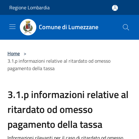
Salta al contenuto principale
Regione Lombardia
Comune di Lumezzane
Home
>
3.1.p informazioni relative al ritardato od omesso
pagamento della tassa
3.1.p informazioni relative al
ritardato od omesso
pagamento della tassa
Informazioni rilevanti per il caso di ritardato od omesso