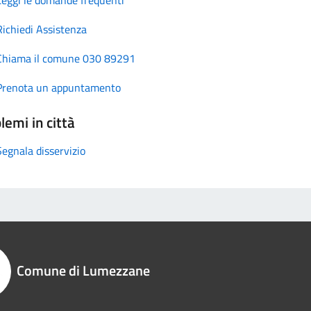
Richiedi Assistenza
Chiama il comune 030 89291
Prenota un appuntamento
lemi in città
Segnala disservizio
Comune di Lumezzane