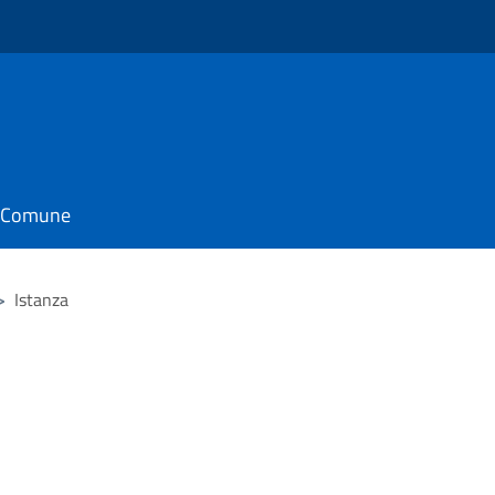
il Comune
>
Istanza