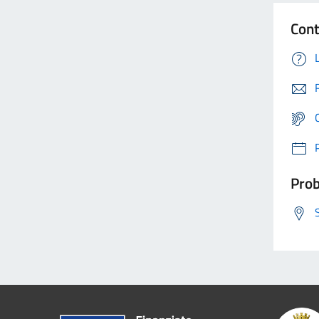
Cont
Prob