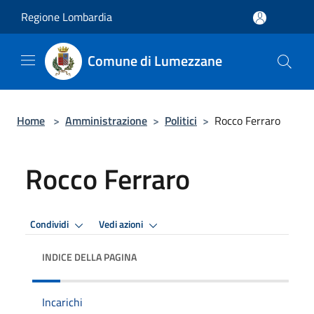
Salta al contenuto principale
Regione Lombardia
Comune di Lumezzane
Home
>
Amministrazione
>
Politici
>
Rocco Ferraro
Rocco Ferraro
Condividi
Vedi azioni
INDICE DELLA PAGINA
Incarichi