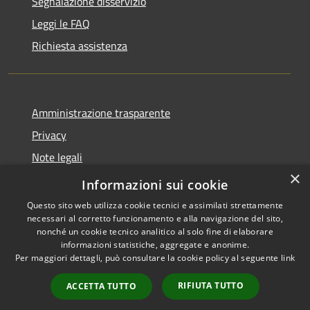
Segnalazione disservizio
Leggi le FAQ
Richiesta assistenza
Amministrazione trasparente
Privacy
Note legali
×
Dichiarazione di accessibilità
Informazioni sui cookie
Questo sito web utilizza cookie tecnici e assimilati strettamente
necessari al corretto funzionamento e alla navigazione del sito,
nonché un cookie tecnico analitico al solo fine di elaborare
informazioni statistiche, aggregate e anonime.
RSS
Copyright © 2026 • Comune di
Per maggiori dettagli, può consultare la cookie policy al seguente
link
Accessibilità
Lumezzane • Powered by
Privacy
Municipium
Accesso
•
RIFIUTA TUTTO
ACCETTA TUTTO
Cookie
redazione