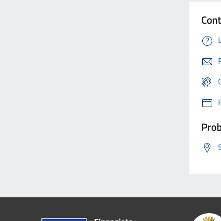
Cont
Prob