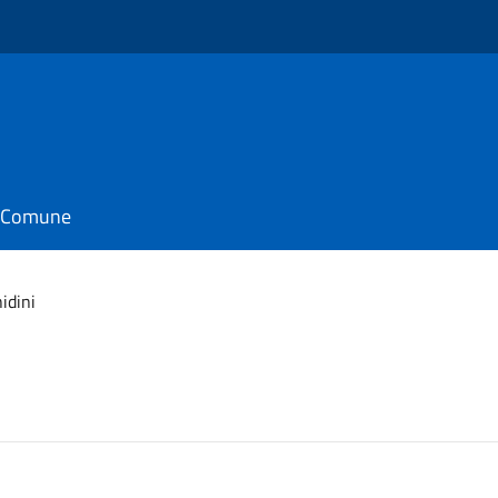
il Comune
idini