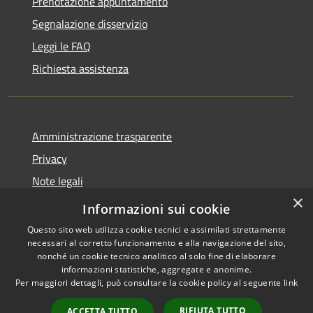
Prenotazione appuntamento
Segnalazione disservizio
Leggi le FAQ
Richiesta assistenza
Amministrazione trasparente
Privacy
Note legali
×
Dichiarazione di accessibilità
Informazioni sui cookie
Questo sito web utilizza cookie tecnici e assimilati strettamente
necessari al corretto funzionamento e alla navigazione del sito,
nonché un cookie tecnico analitico al solo fine di elaborare
informazioni statistiche, aggregate e anonime.
RSS
Copyright © 2026 • Comune di
Per maggiori dettagli, può consultare la cookie policy al seguente
link
Accessibilità
Lumezzane • Powered by
Privacy
Municipium
Accesso
•
RIFIUTA TUTTO
ACCETTA TUTTO