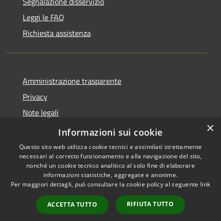
Segnalazione disservizio
Leggi le FAQ
Richiesta assistenza
Amministrazione trasparente
Privacy
Note legali
×
Dichiarazione di accessibilità
Informazioni sui cookie
Questo sito web utilizza cookie tecnici e assimilati strettamente
necessari al corretto funzionamento e alla navigazione del sito,
nonché un cookie tecnico analitico al solo fine di elaborare
informazioni statistiche, aggregate e anonime.
RSS
Copyright © 2026 • Comune di
Per maggiori dettagli, può consultare la cookie policy al seguente
link
Accessibilità
Lumezzane • Powered by
Privacy
Municipium
Accesso
•
RIFIUTA TUTTO
ACCETTA TUTTO
Cookie
redazione