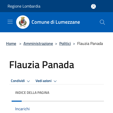
Salta al contenuto principale
Regione Lombardia
Comune di Lumezzane
Home
>
Amministrazione
>
Politici
>
Flauzia Panada
Flauzia Panada
Condividi
Vedi azioni
INDICE DELLA PAGINA
Incarichi