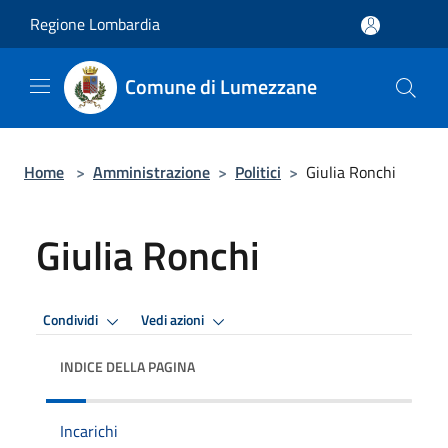
Salta al contenuto principale
Regione Lombardia
Comune di Lumezzane
Home
>
Amministrazione
>
Politici
>
Giulia Ronchi
Giulia Ronchi
Condividi
Vedi azioni
INDICE DELLA PAGINA
Incarichi