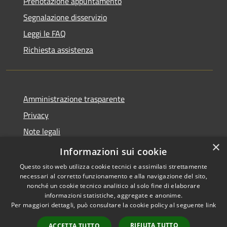
Prenotazione appuntamento
Segnalazione disservizio
Leggi le FAQ
Richiesta assistenza
Amministrazione trasparente
Privacy
Note legali
×
Dichiarazione di accessibilità
Informazioni sui cookie
Questo sito web utilizza cookie tecnici e assimilati strettamente
necessari al corretto funzionamento e alla navigazione del sito,
nonché un cookie tecnico analitico al solo fine di elaborare
informazioni statistiche, aggregate e anonime.
RSS
Copyright © 2026 • Comune di
Per maggiori dettagli, può consultare la cookie policy al seguente
link
Accessibilità
Lumezzane • Powered by
Privacy
Municipium
Accesso
•
RIFIUTA TUTTO
ACCETTA TUTTO