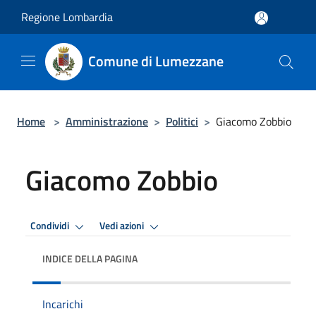
Salta al contenuto principale
Regione Lombardia
Comune di Lumezzane
Home
>
Amministrazione
>
Politici
>
Giacomo Zobbio
Giacomo Zobbio
Condividi
Vedi azioni
INDICE DELLA PAGINA
Incarichi