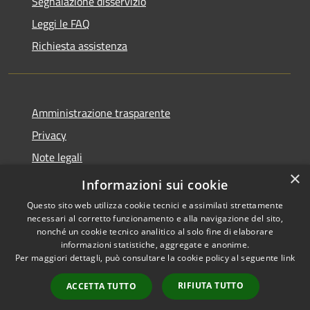
Segnalazione disservizio
Leggi le FAQ
Richiesta assistenza
Amministrazione trasparente
Privacy
Note legali
×
Dichiarazione di accessibilità
Informazioni sui cookie
Questo sito web utilizza cookie tecnici e assimilati strettamente
necessari al corretto funzionamento e alla navigazione del sito,
nonché un cookie tecnico analitico al solo fine di elaborare
informazioni statistiche, aggregate e anonime.
RSS
Copyright © 2026 • Comune di
Per maggiori dettagli, può consultare la cookie policy al seguente
link
Accessibilità
Lumezzane • Powered by
Privacy
Municipium
Accesso
•
RIFIUTA TUTTO
ACCETTA TUTTO
Cookie
redazione