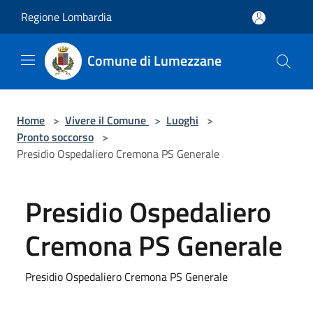
Salta al contenuto principale
Regione Lombardia
Comune di Lumezzane
Home
>
Vivere il Comune
>
Luoghi
>
Pronto soccorso
>
Presidio Ospedaliero Cremona PS Generale
Presidio Ospedaliero
Cremona PS Generale
Presidio Ospedaliero Cremona PS Generale