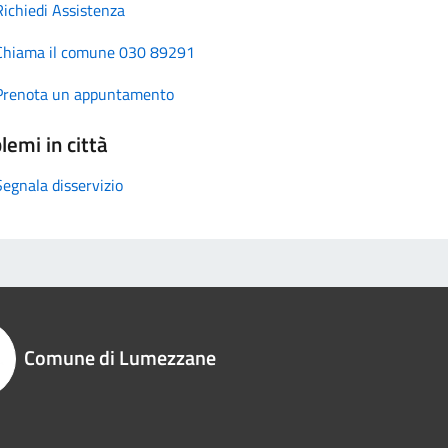
Richiedi Assistenza
Chiama il comune 030 89291
Prenota un appuntamento
lemi in città
Segnala disservizio
Comune di Lumezzane