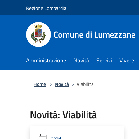
Salta al contenuto principale
Regione Lombardia
Comune di Lumezzane
Amministrazione
Novità
Servizi
Vivere 
Home
>
Novità
>
Viabilità
Novità: Viabilità
AVVISI