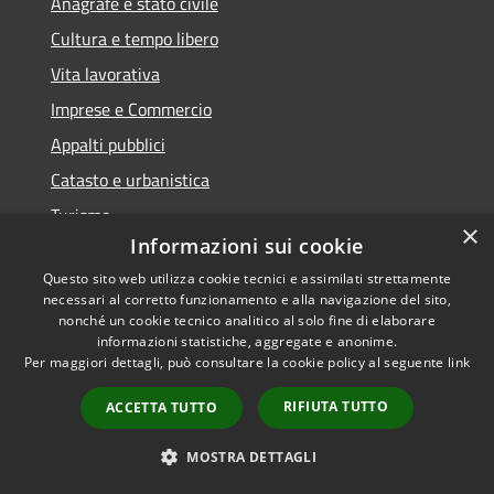
Anagrafe e stato civile
Cultura e tempo libero
Vita lavorativa
Imprese e Commercio
Appalti pubblici
Catasto e urbanistica
Turismo
×
Informazioni sui cookie
Mobilità e trasporti
Questo sito web utilizza cookie tecnici e assimilati strettamente
necessari al corretto funzionamento e alla navigazione del sito,
nonché un cookie tecnico analitico al solo fine di elaborare
informazioni statistiche, aggregate e anonime.
Educazione e formazione
Per maggiori dettagli, può consultare la cookie policy al seguente
link
Giustizia e sicurezza pubblica
RIFIUTA TUTTO
ACCETTA TUTTO
Tributi,finanze e contravvenzioni
MOSTRA DETTAGLI
Ambiente