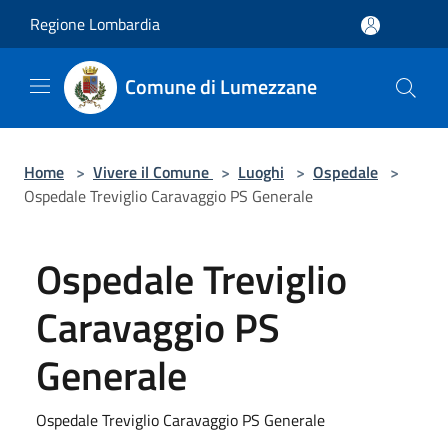
Salta al contenuto principale
Regione Lombardia
Comune di Lumezzane
Home
>
Vivere il Comune
>
Luoghi
>
Ospedale
>
Ospedale Treviglio Caravaggio PS Generale
Ospedale Treviglio
Caravaggio PS
Generale
Ospedale Treviglio Caravaggio PS Generale