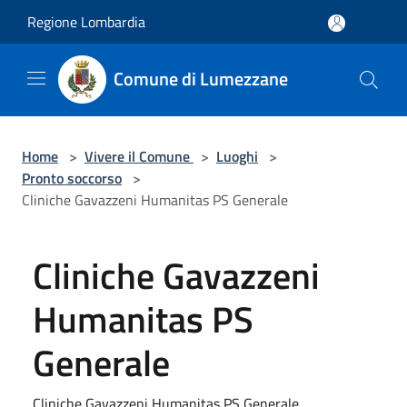
Salta al contenuto principale
Regione Lombardia
Comune di Lumezzane
Home
>
Vivere il Comune
>
Luoghi
>
Pronto soccorso
>
Cliniche Gavazzeni Humanitas PS Generale
Cliniche Gavazzeni
Humanitas PS
Generale
Cliniche Gavazzeni Humanitas PS Generale