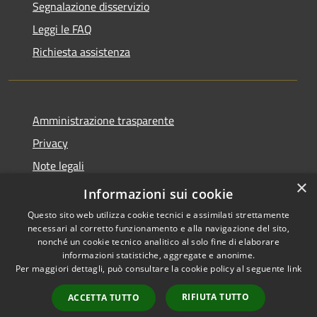
Segnalazione disservizio
Leggi le FAQ
Richiesta assistenza
Amministrazione trasparente
Privacy
Note legali
×
Dichiarazione di accessibilità
Informazioni sui cookie
Questo sito web utilizza cookie tecnici e assimilati strettamente
necessari al corretto funzionamento e alla navigazione del sito,
nonché un cookie tecnico analitico al solo fine di elaborare
informazioni statistiche, aggregate e anonime.
RSS
Copyright © 2026 • Comune di
Per maggiori dettagli, può consultare la cookie policy al seguente
link
Accessibilità
Lumezzane • Powered by
Privacy
Municipium
Accesso
•
RIFIUTA TUTTO
ACCETTA TUTTO
Cookie
redazione