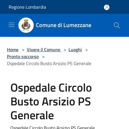
Salta al contenuto principale
Regione Lombardia
Comune di Lumezzane
Home
>
Vivere il Comune
>
Luoghi
>
Pronto soccorso
>
Ospedale Circolo Busto Arsizio PS Generale
Ospedale Circolo
Busto Arsizio PS
Generale
Ospedale Circolo Busto Arsizio PS Generale